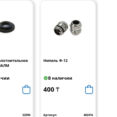
плотнительное
Нипель Ф-12
ПАЛМ
ичии
В наличии
В 
400 ₸
400
52590
Артикул:
402416
Артику