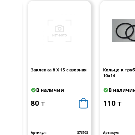
=9мм
Заклепка 8 Х 15 сквозная
Кольцо к тру
10х14
В наличии
В наличи
80 ₸
110 ₸
PUC 09
Артикул:
376703
Артикул: