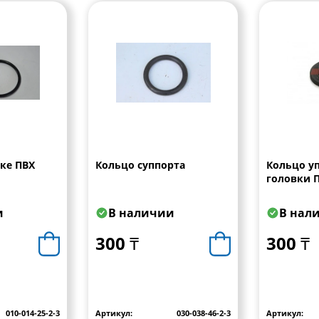
бке ПВХ
Кольцо суппорта
Кольцо у
головки 
и
В наличии
В нал
300 ₸
300 ₸
010-014-25-2-3
Артикул:
030-038-46-2-3
Артикул: