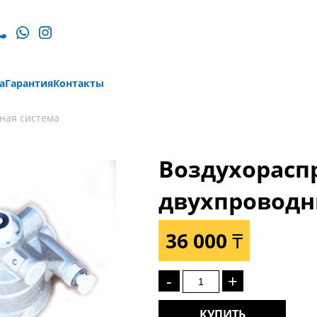
а
Гарантия
Контакты
ная система
Воздухорасп
двухпроводн
36 000 ₸
-
+
КУПИТЬ