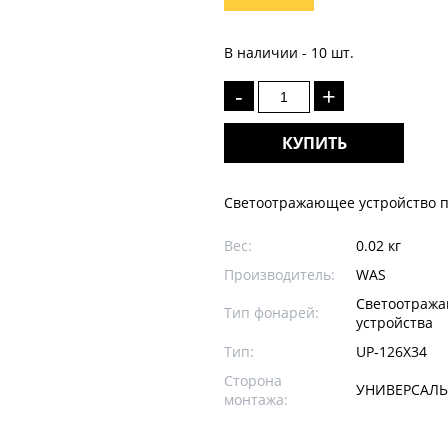
В наличии - 10 шт.
-
+
КУПИТЬ
Светоотражающее устройство п
Вес:
0.02 кг
Производитель:
WAS
Светоотраж
Тип фонарей:
устройства
Тип:
UP-126X34
Сторона
УНИВЕРСАЛ
монтажа: