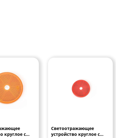
ражающее
Светоотражающее
Свет
о круглое с
устройство круглое с
устро