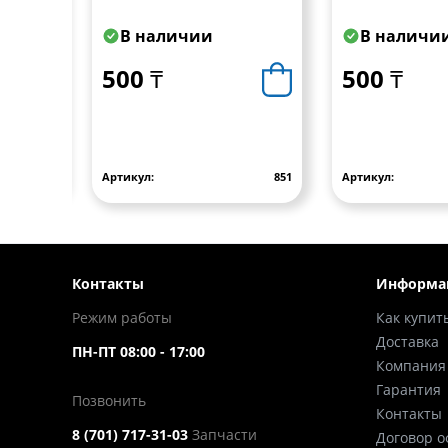
елый)
прямоугольное с
прямоугольно
крепежными
крепежными
В наличии
В наличи
отверстиями (желтый)
отверстиями 
UP 96x42
UP 96x42
500 ₸
500 ₸
840
Артикул:
851
Артикул:
Контакты
Информа
Режим работы
Как купит
Доставка
ПН-ПТ 08:00 - 17:00
Компания
Гарантия
Позвонить
Контакты
8 (701) 717-31-03
Запчасти
Договор 