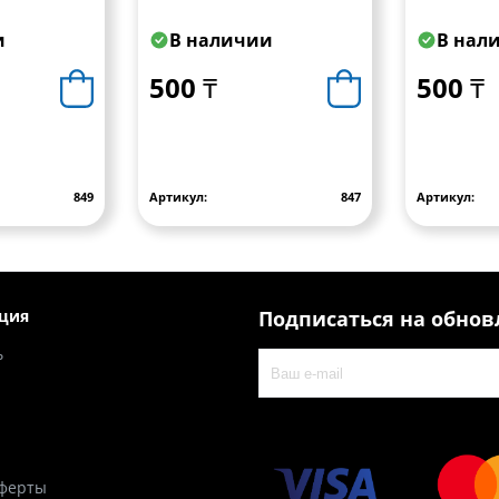
е с
прямоугольное с
крепежны
крепежными
(желтый) f
и
В наличии
В нал
(красный)
отверстиями (белый) UP
96x42
500 ₸
500 ₸
849
Артикул:
847
Артикул:
ция
Подписаться на обно
ь
оферты