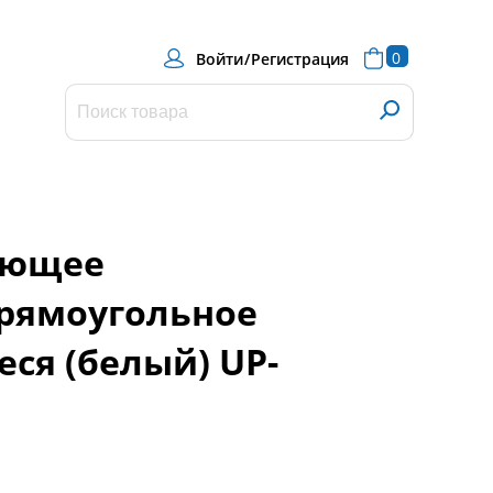
0
Войти
/
Регистрация
ающее
прямоугольное
ся (белый) UP-