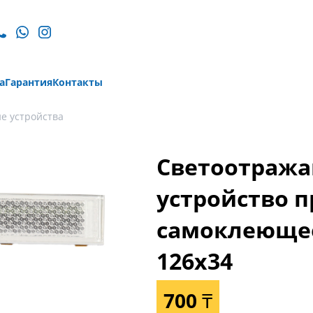
а
Гарантия
Контакты
е устройства
Светоотраж
устройство 
самоклеющее
126x34
700 ₸