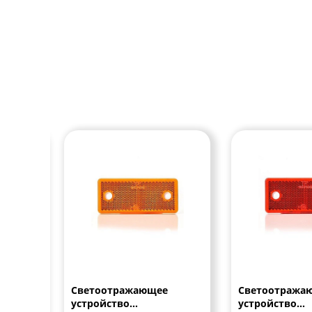
е
Светоотражающее
Светоотража
ое
устройство
устройство