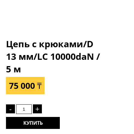
Цепь с крюками/D
13 мм/LC 10000daN /
5 м
75 000 ₸
-
+
КУПИТЬ