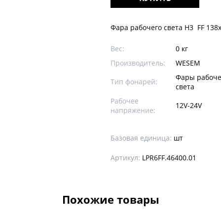
Фара рабочего света Н3 FF 138
Вес:
0 кг
Производитель:
WESEM
Фары рабоче
Тип фонарей:
света
Рабочее
12V-24V
напряжение:
Базовая единица:
шт
Артикул:
LPR6FF.46400.01
Похожие товары