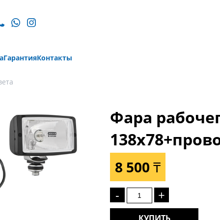
а
Гарантия
Контакты
вета
Фара рабочег
138x78+прово
8 500 ₸
-
+
КУПИТЬ