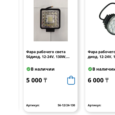
 с
Фара рабочего света
Фара рабочего
eмом
56диод. 12-24V, 130W,
диод. 12-24V,
Квадратная
дал.,
В наличии
В наличи
5 000 ₸
6 000 ₸
.52420.01
Артикул:
56-12/24-130
Артикул: