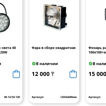
 света 40
Фара в сборе квадратная
Фонарь р
 120W
100x100+
AMP разъ
гладкое 
и
В наличии
В нал
12 000 ₸
15 000
40-12/24-120
Артикул:
LED4х600мм
Артикул: