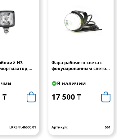
абочий Н3
Фара рабочего света с
Фара 
амортизатор,
фокусированным светом
184x
ем в корпусе
W78 LED 12-24V
стекло WESEM
ичии
В наличии
В 
 ₸
17 500 ₸
18 
LKR5FF.46500.01
Артикул:
561
Артику