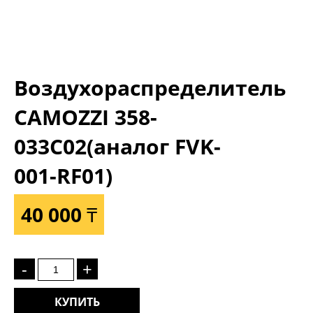
Воздухораспределитель
CAMOZZI 358-
033С02(аналог FVK-
001-RF01)
40 000 ₸
-
+
КУПИТЬ