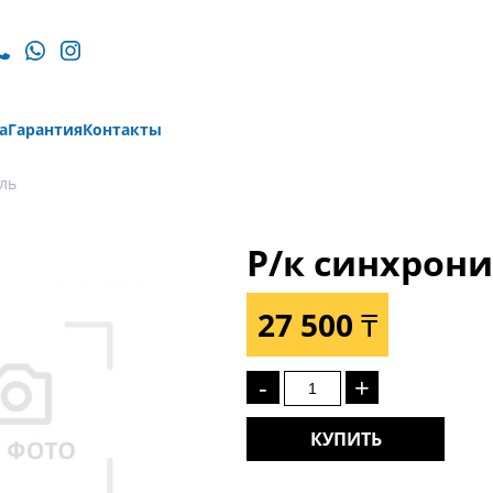
а
Гарантия
Контакты
ль
Р/к синхрон
27 500 ₸
-
+
КУПИТЬ