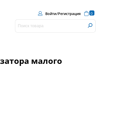
0
Войти
/
Регистрация
изатора малого