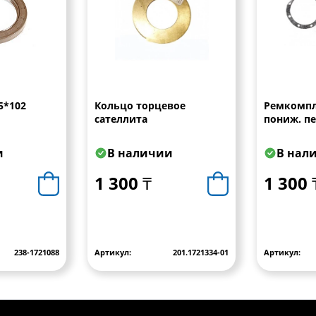
5*102
Кольцо торцевое
Ремкомпл
сателлита
пониж. пер
и
В наличии
В нал
1 300 ₸
1 300 
238-1721088
Артикул:
201.1721334-01
Артикул: