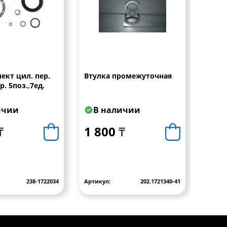
ект цил. пер.
Втулка промежуточная
Коль
. 5поз.,7ед.
ичии
В наличии
В 
₸
1 800 ₸
2 6
238-1722034
Артикул:
202.1721340-41
Артику