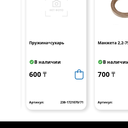
Пружина+сухарь
Манжета 2,2-7
В наличии
В наличи
600 ₸
700 ₸
1708230-40
Артикул:
238-1721070/71
Артикул: