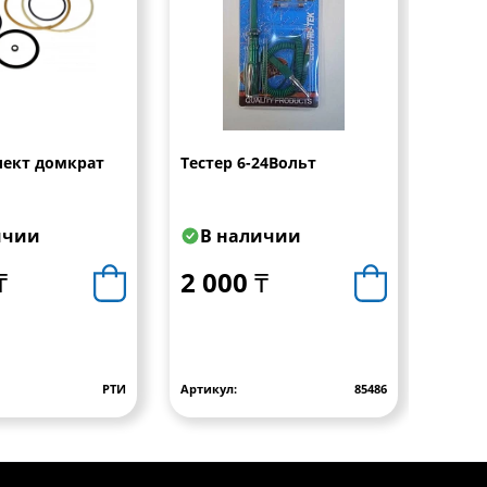
ект домкрат
Тестер 6-24Вольт
Муль
ичии
В наличии
В 
₸
2 000 ₸
2 5
РТИ
Артикул:
85486
Артику