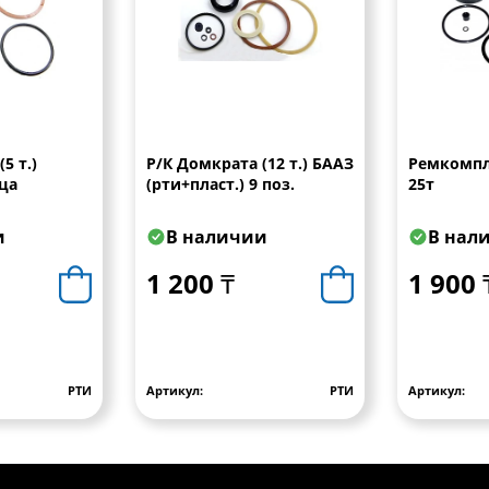
Р/К Домкрата (12 т.) БААЗ
Ремкомпл
ца
(рти+пласт.) 9 поз.
25т
и
В наличии
В нал
1 200 ₸
1 900 
РТИ
Артикул:
РТИ
Артикул: