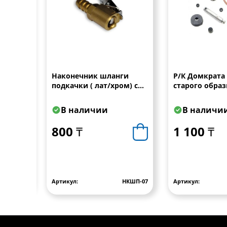
Наконечник шланги
Р/К Домкрата (5 т.)
подкачки ( лат/хром) с
старого образ
-БМ-01
чекой 6 мм
В наличии
В наличи
800 ₸
1 100 ₸
АТ03512
Артикул:
НКШП-07
Артикул: