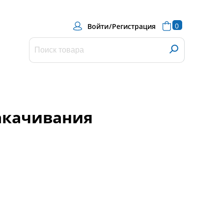
0
Войти
/
Регистрация
акачивания