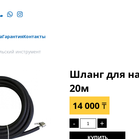
а
Гарантия
Контакты
льский инструмент
Шланг для н
20м
14 000 ₸
-
+
КУПИТЬ