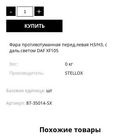
-
+
КУПИТЬ
Фара противотуманная перед.левая H3/H3, с
даль.светом DAF XF105
Вес:
0 кг
Производитель:
STELLOX
Базовая единица:
шт
Артикул:
87-35014-SX
Похожие товары