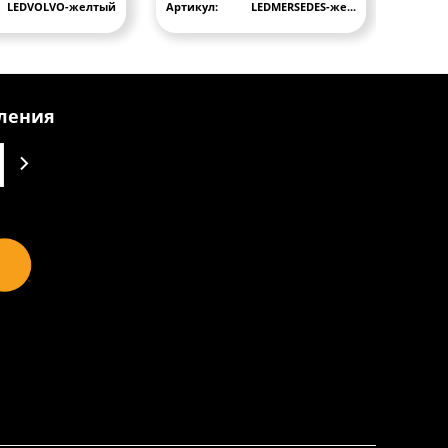
LEDVOLVO-желтый
Артикул:
LEDMERSEDES-же...
Артику
вления