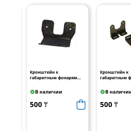
овой
Кронштейн к
Кронштейн к
0мм
габаритным фонарям
габаритным 
Schmitz
универсальн
В наличии
В наличи
500 ₸
500 ₸