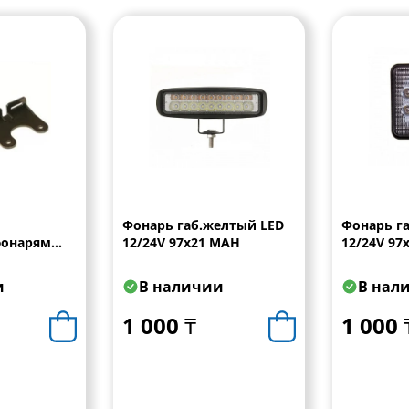
Фонарь габ.желтый LED
Фонарь г
фонарям
12/24V 97х21 MAH
12/24V 97
ый
и
В наличии
В нал
1 000 ₸
1 000 