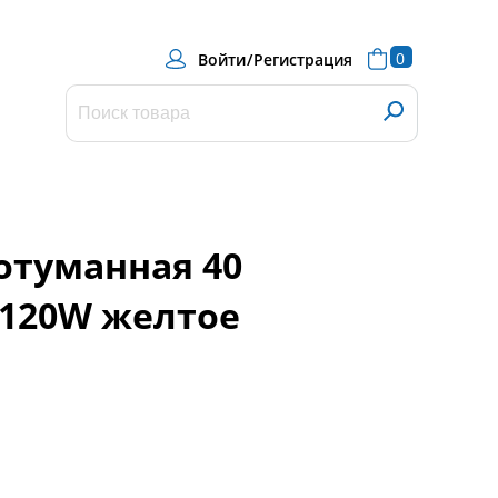
0
Войти
/
Регистрация
отуманная 40
, 120W желтое