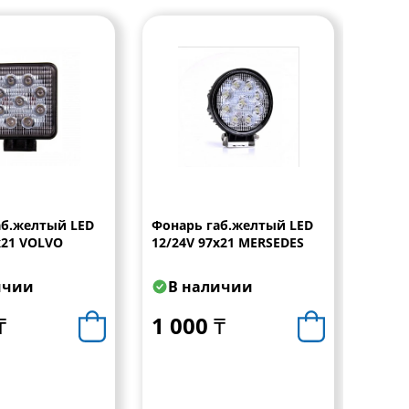
аб.желтый LED
Фонарь габ.желтый LED
Фона
х21 VOLVO
12/24V 97х21 MERSEDES
24V 
ичии
В наличии
В 
₸
1 000 ₸
1 0