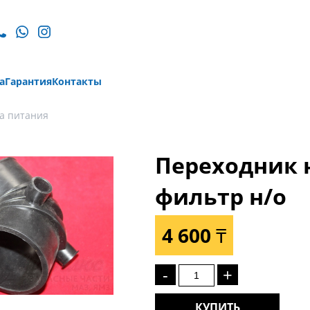
а
Гарантия
Контакты
а питания
Переходник 
фильтр н/о
4 600 ₸
-
+
КУПИТЬ