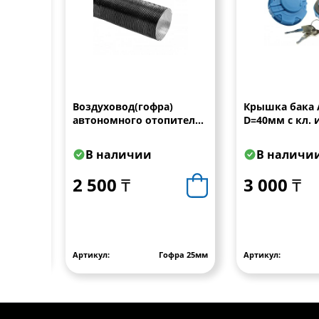
 "АТ"
Воздуховод(гофра)
Крышка бака 
 и
автономного отопителя
D=40мм с кл. 
)
25 мм, 2 м
пластик (MB-
000471805, 152
В наличии
В наличи
2 500 ₸
3 000 ₸
АТ20774
Артикул:
Гофра 25мм
Артикул: