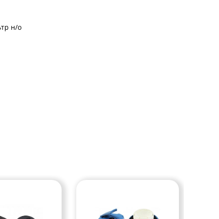
тр н/о