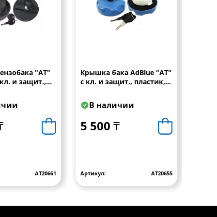
ензобака "АТ"
Крышка бака AdBlue "АТ"
Проб
кл. и защит.,
с кл. и защит., пластик,
полу
SCANIA-VOLVO-
синяя (RENAULT,
)
3020701221)
ичии
В наличии
В 
₸
5 500 ₸
6 0
АТ20661
Артикул:
АТ20655
Артику