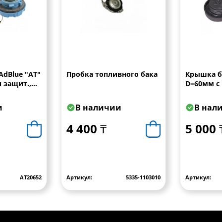
AdBlue "АТ"
Пробка топливного бака
Крышка б
и защит.,
D=60мм с 
MAN-DAF,
пластик (
6846)
DAF-IVECO
и
В наличии
В нал
4 400 ₸
5 000 
АТ20652
Артикул:
5335-1103010
Артикул: