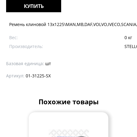
КУПИТЬ
Ремень клиновой 13x1225\MAN,MB,DAF,VOLVO,IVECO,SCANIA,SE
Вес:
0 кг
Производитель:
STELL
Базовая единица:
шт
Артикул:
01-31225-SX
Похожие товары