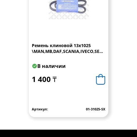
Ремень клиновой 13x1025
\MAN,MB,DAF,SCANIA,IVECO,SETRA,Ford
Scorpio 2.5D/Sierra 2.3D <93
В наличии
1 400 ₸
Артикул:
01-31025-SX