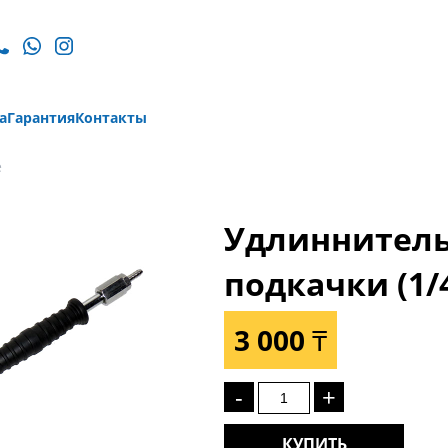
а
Гарантия
Контакты
е
Удлиннитель
подкачки (1/
3 000 ₸
-
+
КУПИТЬ