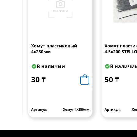
ый
Хомут пластиковый
Хомут пласти
4х250мм
4.5х200 STELL
В наличии
В наличи
30 ₸
50 ₸
PUL 5
Артикул:
Хомут 4х250мм
Артикул:
Хо