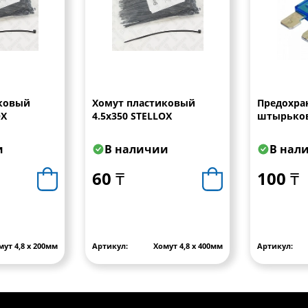
ковый
Хомут пластиковый
Предохра
OX
4.5х350 STELLOX
штырько
и
В наличии
В нал
60 ₸
100 ₸
мут 4,8 х 200мм
Артикул:
Хомут 4,8 х 400мм
Артикул: