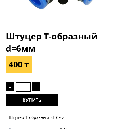
Штуцер Т-образный
d=6мм
400 ₸
-
+
КУПИТЬ
Штуцер Т-образный d=6мм