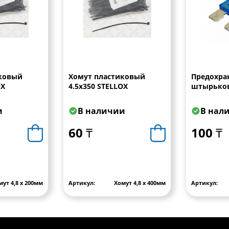
ковый
Хомут пластиковый
Предохра
OX
4.5х350 STELLOX
штырько
и
В наличии
В нал
60 ₸
100 ₸
мут 4,8 х 200мм
Артикул:
Хомут 4,8 х 400мм
Артикул: