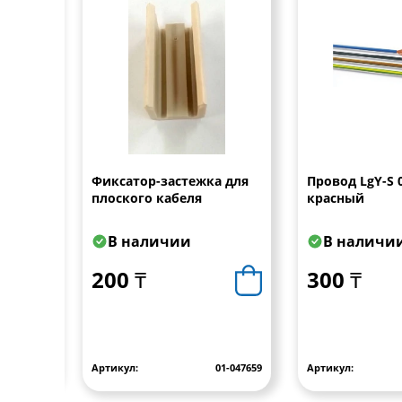
й
Фиксатор-застежка для
Провод LgY-S 
плоского кабеля
красный
В наличии
В наличи
200 ₸
300 ₸
A.05921.02
Артикул:
01-047659
Артикул: