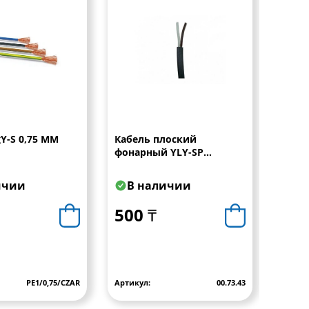
Y-S 0,75 MM
Кабель плоский
Прово
фонарный YLY-SP
серы
2x0,75mm2
ичии
В наличии
В 
500 ₸
500
PE1/0,75/CZAR
Артикул:
00.73.43
Артику