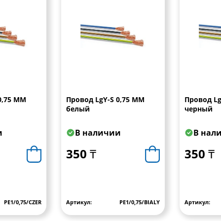
0,75 MM
Провод LgY-S 0,75 MM
Провод Lg
белый
черный
и
В наличии
В нал
350 ₸
350 ₸
PE1/0,75/CZER
Артикул:
PE1/0,75/BIALY
Артикул: