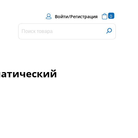
0
Войти
/
Регистрация
матический