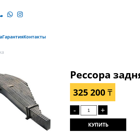
а
Гарантия
Контакты
ка
Рессора задн
325 200 ₸
-
+
КУПИТЬ