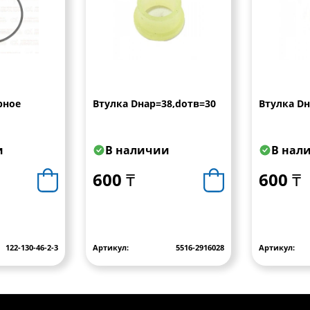
рное
Втулка Dнар=38,dотв=30
Втулка Dн
и
В наличии
В нал
600 ₸
600 ₸
122-130-46-2-3
Артикул:
5516-2916028
Артикул: