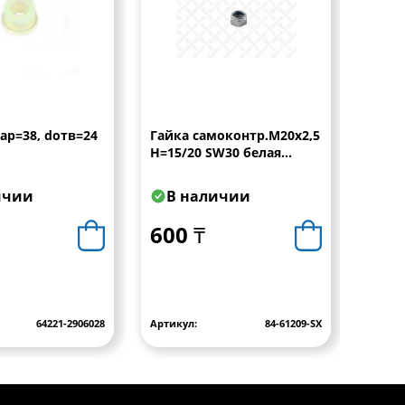
ар=38, dотв=24
Гайка самоконтр.M20x2,5
Вкла
H=15/20 SW30 белая
ресс
DIN985-8 \SAF
ичии
В наличии
В 
600 ₸
700
64221-2906028
Артикул:
84-61209-SX
Артику