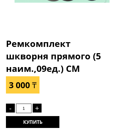
Ремкомплект
шкворня прямого (5
наим.,09ед.) СМ
3 000 ₸
-
+
КУПИТЬ