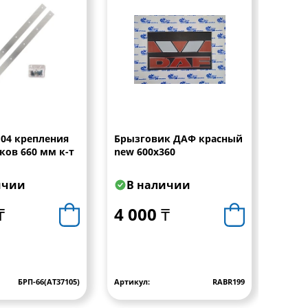
104 крепления
Брызговик ДАФ красный
Ручка
ков 660 мм к-т
new 600х360
решет
6430
ичии
В наличии
В 
₸
4 000 ₸
6 0
БРП-66(AT37105)
Артикул:
RABR199
Артику