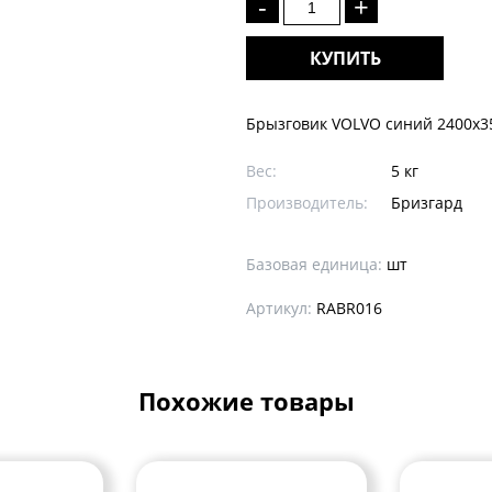
-
+
КУПИТЬ
Брызговик VOLVO синий 2400х3
Вес:
5 кг
Производитель:
Бризгард
Базовая единица:
шт
Артикул:
RABR016
Похожие товары