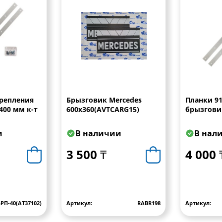
крепления
Брызговик Mercedes
Планки 9
400 мм к-т
600х360(AVTCARG15)
брызгови
и
В наличии
В нал
3 500 ₸
4 000 
РП-40(AT37102)
Артикул:
RABR198
Артикул: