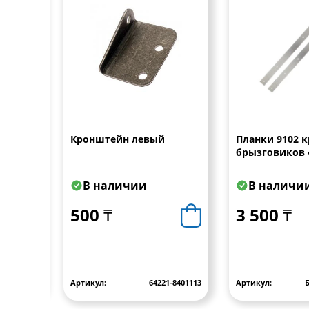
0 мм
Кронштейн левый
Планки 9102 
брызговиков 
В наличии
В наличи
500 ₸
3 500 ₸
RABR155
Артикул:
64221-8401113
Артикул:
Б