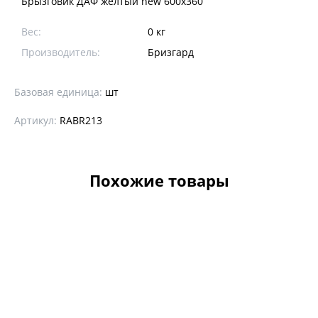
Брызговик ДАФ желтый new 600х360
Вес:
0 кг
Производитель:
Бризгард
Базовая единица:
шт
Артикул:
RABR213
Похожие товары