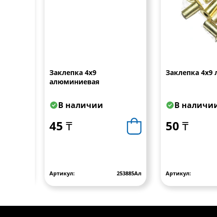
Д
Заклепка 4х9
Заклепка 4х9 
7поз,
алюминиевая
В наличии
В наличи
45 ₸
50 ₸
33.1111-04
Артикул:
253885Ал
Артикул: