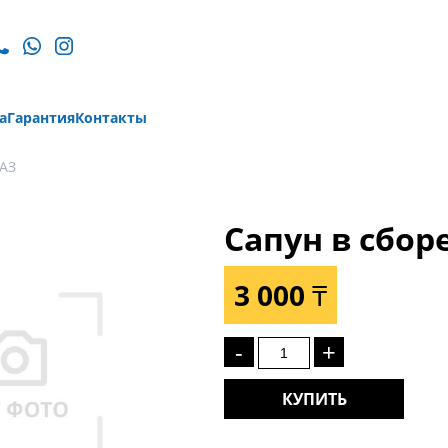
а
Гарантия
Контакты
АЗ
Сапун в сбор
3 000 ₸
-
+
КУПИТЬ