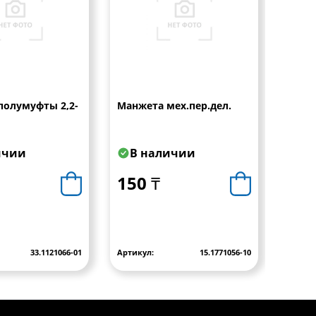
полумуфты 2,2-
Манжета мех.пер.дел.
Ремк
ТНВД 
ичии
В наличии
В 
150 ₸
250
33.1121066-01
Артикул:
15.1771056-10
Артику