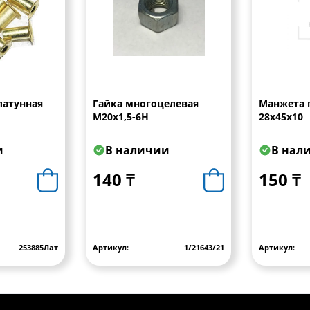
латунная
Гайка многоцелевая
Манжета 
М20х1,5-6Н
28х45х10
и
В наличии
В нал
140 ₸
150 ₸
253885Лат
Артикул:
1/21643/21
Артикул: