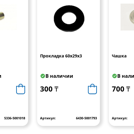
Прокладка 60х29х3
Чашка
и
В наличии
В нал
300 ₸
700 ₸
5336-5001018
Артикул:
6430-5001793
Артикул: