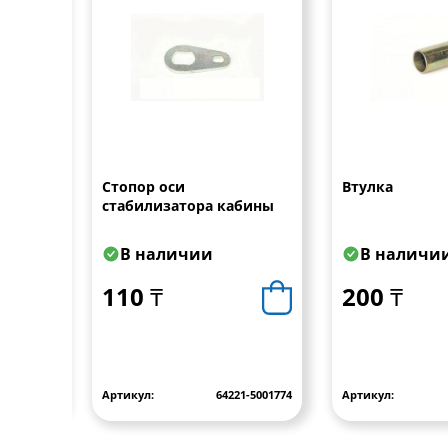
Стопор оси
Втулка
/18
стабилизатора кабины
В наличии
В наличи
110 ₸
200 ₸
104 450-SX
Артикул:
64221-5001774
Артикул: