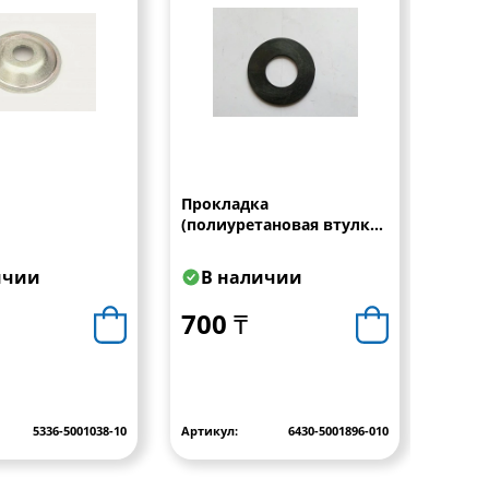
Прокладка
Втулк
(полиуретановая втулка)
стаби
44х16
ичии
В наличии
В 
700 ₸
900
5336-5001038-10
Артикул:
6430-5001896-010
Артику