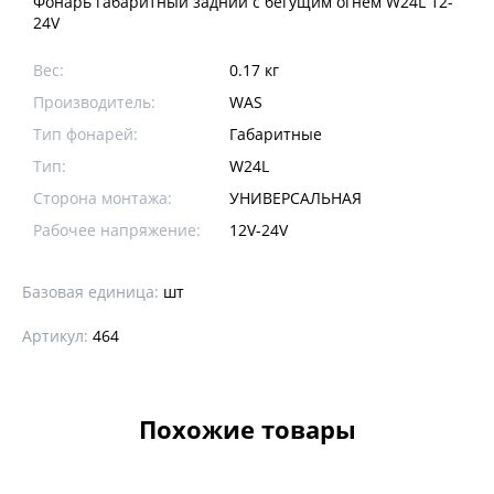
Фонарь габаритный задний с бегущим огнем W24L 12-
24V
Вес:
0.17 кг
Производитель:
WAS
Тип фонарей:
Габаритные
Тип:
W24L
Сторона монтажа:
УНИВЕРСАЛЬНАЯ
Рабочее напряжение:
12V-24V
Базовая единица:
шт
Артикул:
464
Похожие товары