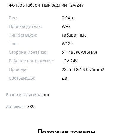
Фонарь габаритный задний 12V/24V
Вес:
0.04 кг
Производитель:
WAS
Тип фонарей:
Габаритные
Тип:
W189
Сторона монтажа:
УНИВЕРСАЛЬНАЯ
Рабочее напряжение:
12V-24V
Провода:
22cm LGY-S 0,75mm2
Светодиоды:
Да
Базовая единица:
шт
Артикул:
1339
Похожие товары