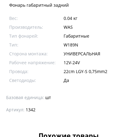
Фонарь габаритный задний
Вес:
0.04 кг
Производитель:
WAS
Тип фонарей:
Габаритные
Тип:
W189N
Сторона монтажа:
УНИВЕРСАЛЬНАЯ
Рабочее напряжение:
12V-24V
Провода:
22cm LGY-S 0,75mm2
Светодиоды:
Да
Базовая единица:
шт
Артикул:
1342
Похожие товары