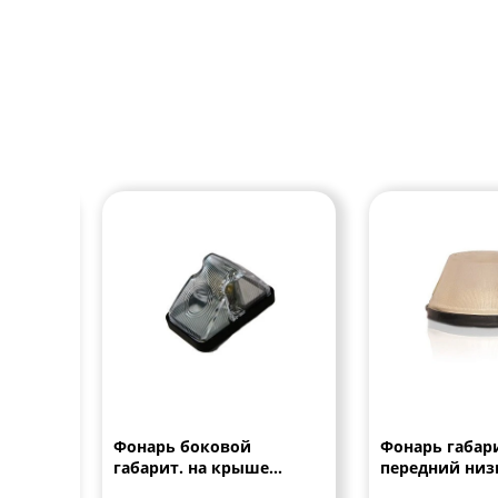
ый
Фонарь боковой
Фонарь габар
габарит. на крыше
передний низ
led)
КАМАЗ
12V-24V