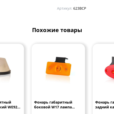
Артикул:
623BCP
Похожие товары
итный
Фонарь габаритный
Фонарь г
кий WE92
боковой W17 лампа
задний к
12/24V
со свето