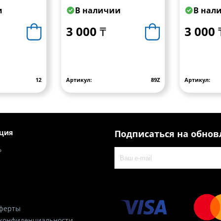
устройст
и
В наличии
В нал
кронштей
W65 L
3 000 ₸
3 000 
12
Артикул:
89Z
Артикул:
ция
Подписаться на обно
ь
оферты
 конфиденциальности