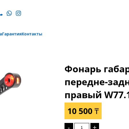
а
Гарантия
Контакты
Фонарь габа
передне-зад
правый W77.1
10 500 ₸
-
+