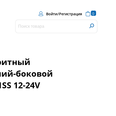
0
Войти
/
Регистрация
ритный
ний-боковой
SS 12-24V