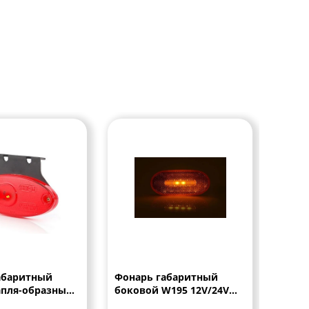
абаритный
Фонарь габаритный
Фона
апля-образный
боковой W195 12V/24V
перед
отражающим
LED
углом