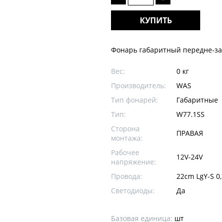
КУПИТЬ
Фонарь габаритный передне-за
Вес:
0 кг
Производитель:
WAS
Тип фонарей:
Габаритные
Тип:
W77.1SS
Сторона
ПРАВАЯ
монтажа:
Рабочее
12V-24V
напряжение:
Провода:
22cm LgY-S 
Светодиоды:
Да
Базовая единица:
шт