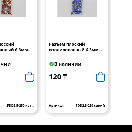
лоский
Разъем плоский
Разъ
анный 6.3мм
изолированный 6.3мм
МАМА
ПА" красный
"МАМА-ПАПА" синий под
кабел
ь 1.5-2.5мм2,
кабель 1.5-2.5мм2,
Imax
ичии
В наличии
В 
Imax=10A
120 ₸
120
FDD2.5-250 кра...
Артикул:
FDD2.5-250 синий
Артику