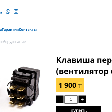
а
Гарантия
Контакты
ооборудование
Клавиша пе
(вентилятор 
1 900 ₸
-
+
КУПИТЬ