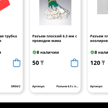
ая трубка
Разъем плоский 6.3 мм с
Разъем п
я
проводом мама
изолиров
"МАМА-ПА
под кабел
и
В наличии
В нал
Imax=10A
50 ₸
120 ₸
DRS4/2
Артикул:
Разъем 6.3 с п...
Артикул: