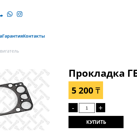
а
Гарантия
Контакты
вигатель
Прокладка Г
5 200 ₸
-
+
КУПИТЬ