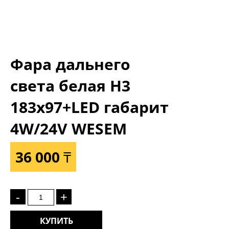
Фара дальнего
света белая Н3
183x97+LED габарит
4W/24V WESEM
36 000 ₸
-
+
КУПИТЬ