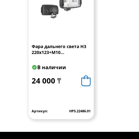
Фара дальнего света Н3
220x123+M10
кронштейн,провод 0,15
м WESEM
В наличии
24 000 ₸
Артикул:
HP5.22486.01