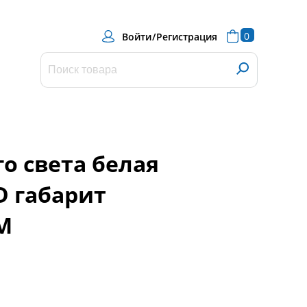
0
Войти
/
Регистрация
о света белая
D габарит
M