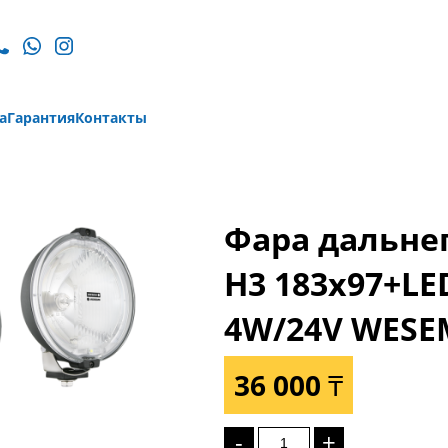
а
Гарантия
Контакты
Фара дальнег
Н3 183x97+LE
4W/24V WESE
36 000 ₸
-
+