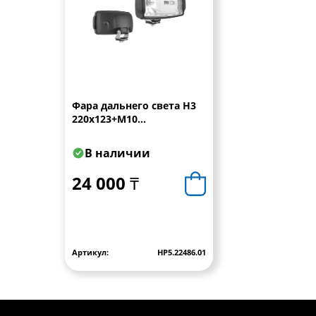
Фара дальнего света Н3
220x123+M10
кронштейн,провод 0,15
м WESEM
В наличии
24 000 ₸
Артикул:
HP5.22486.01