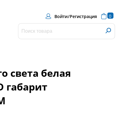
0
Войти
/
Регистрация
о света белая
D габарит
M