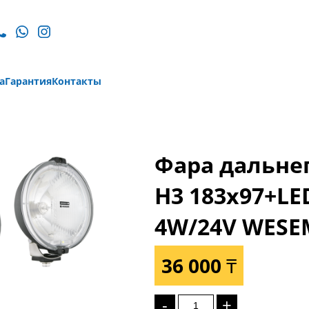
а
Гарантия
Контакты
Фара дальнег
Н3 183x97+LE
4W/24V WESE
36 000 ₸
-
+