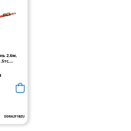
нь 2.6м,
.5тс,
овозный
50мм/крюк
и
ст.
DDRA2F1BZU