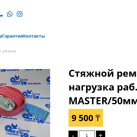
а
Гарантия
Контакты
е ремни
Стяжной рем
нагрузка раб. 
MASTER/50мм 
9 500 ₸
-
+