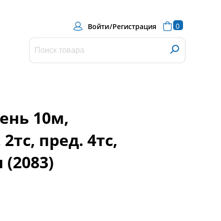
0
Войти
/
Регистрация
ень 10м,
2тс, пред. 4тс,
(2083)