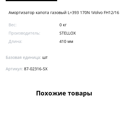
Амортизатор капота газовый L=393 170N \Volvo FH12/16
Вес:
0 кг
Производитель:
STELLOX
Длина:
410 мм
Базовая единица:
шт
Артикул:
87-02316-SX
Похожие товары