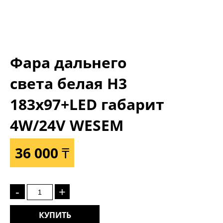
Фара дальнего
света белая Н3
183x97+LED габарит
4W/24V WESEM
36 000 ₸
-
+
КУПИТЬ