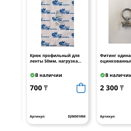
L 17т.
Крюк профильный для
Фитинг один
ленты 50мм, нагрузка
оцинкованный
2500dan(253)
тип 71105
В наличии
В наличи
700 ₸
2 300 ₸
1728
Артикул:
DJ06501004
Артикул: