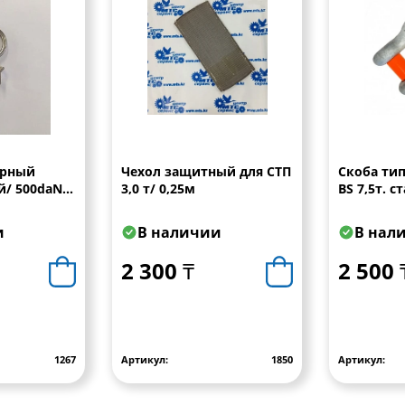
арный
Чехол защитный для СТП
Скоба тип
/ 500daN/
3,0 т/ 0,25м
BS 7,5т. с
оцинкован
и
В наличии
В нал
2 300 ₸
2 500 
1267
Артикул:
1850
Артикул: