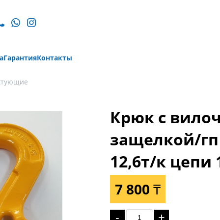
а
Гарантия
Контакты
ктующие
Крюк с вило
защелкой/гп 
12,6т/к цепи 
7 800 ₸
-
+