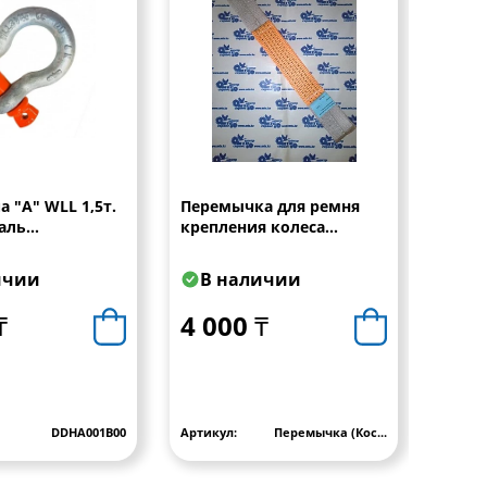
а "А" WLL 1,5т.
Перемычка для ремня
Скоба
таль
крепления колеса
BS 16
ная (1653)
(Косточка) 0,4м
оцинк
LC=1500Dan
ичии
В наличии
В 
₸
4 000 ₸
5 0
DDHA001B00
Артикул:
Перемычка (Кос...
Артику