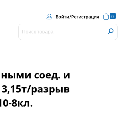
0
Войти
/
Регистрация
чными соед. и
3,15т/разрыв
10-8кл.