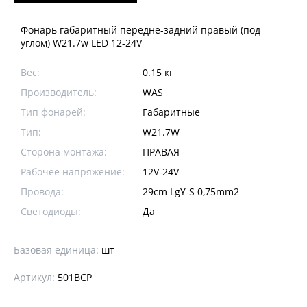
Фонарь габаритный передне-задний правый (под
углом) W21.7w LED 12-24V
Вес:
0.15 кг
Производитель:
WAS
Тип фонарей:
Габаритные
Тип:
W21.7W
Сторона монтажа:
ПРАВАЯ
Рабочее напряжение:
12V-24V
Провода:
29cm LgY-S 0,75mm2
Светодиоды:
Да
Базовая единица:
шт
Артикул:
501BCP