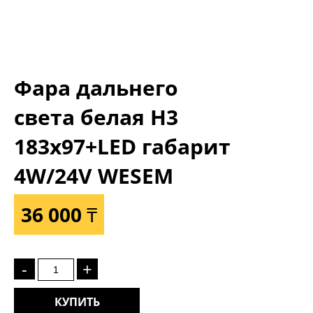
Фара дальнего
света белая Н3
183x97+LED габарит
4W/24V WESEM
36 000 ₸
-
+
КУПИТЬ