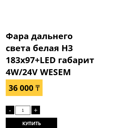
Фара дальнего
света белая Н3
183x97+LED габарит
4W/24V WESEM
36 000 ₸
-
+
КУПИТЬ