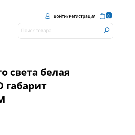
0
Войти
/
Регистрация
о света белая
D габарит
M