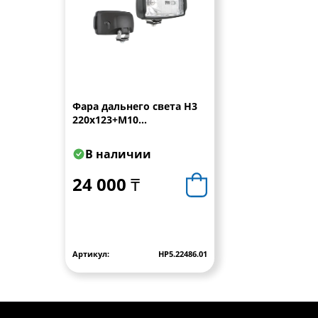
Фара дальнего света Н3
220x123+M10
кронштейн,провод 0,15
м WESEM
В наличии
24 000 ₸
Артикул:
HP5.22486.01