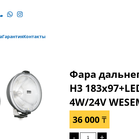
а
Гарантия
Контакты
Фара дальнег
Н3 183x97+LE
4W/24V WESE
36 000 ₸
-
+