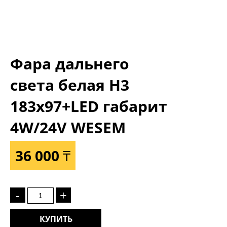
Фара дальнего
света белая Н3
183x97+LED габарит
4W/24V WESEM
36 000 ₸
-
+
КУПИТЬ