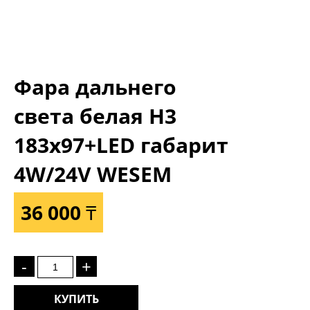
Фара дальнего
света белая Н3
183x97+LED габарит
4W/24V WESEM
36 000 ₸
-
+
КУПИТЬ