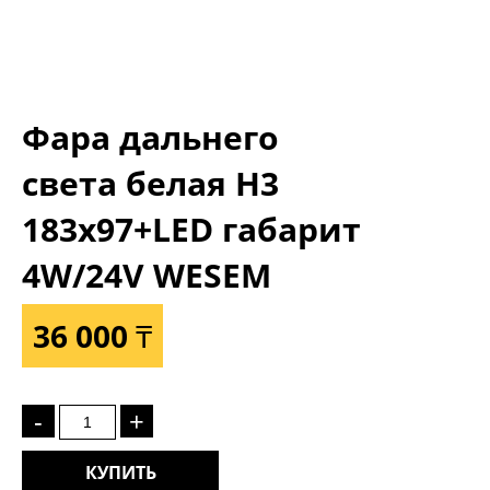
Фара дальнего
света белая Н3
183x97+LED габарит
4W/24V WESEM
36 000 ₸
-
+
КУПИТЬ