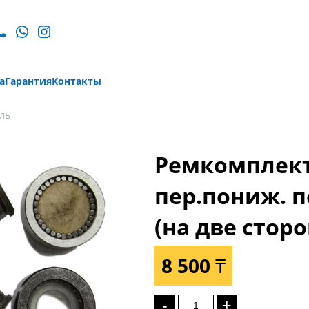
а
Гарантия
Контакты
ль
Ремкомплек
пер.пониж. п
(на две стор
8 500 ₸
-
+