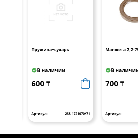
Пружина+сухарь
Манжета 2,2-7
В наличии
В наличи
600 ₸
700 ₸
1708230-40
Артикул:
238-1721070/71
Артикул: