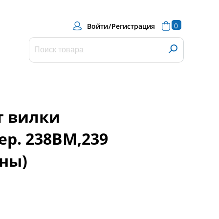
0
Войти
/
Регистрация
т вилки
ер. 238ВМ,239
оны)