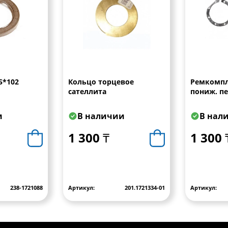
5*102
Кольцо торцевое
Ремкомпл
сателлита
пониж. пер
и
В наличии
В нал
1 300 ₸
1 300 
238-1721088
Артикул:
201.1721334-01
Артикул: