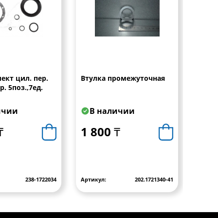
ект цил. пер.
Втулка промежуточная
Коль
. 5поз.,7ед.
ичии
В наличии
В 
₸
1 800 ₸
2 6
238-1722034
Артикул:
202.1721340-41
Артику